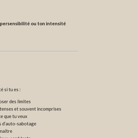
persensibilité ou ton intensité
 si tu es :
oser des limites
ntenses et souvent incomprises
 ce que tu veux
es d’auto-sabotage
nnaître