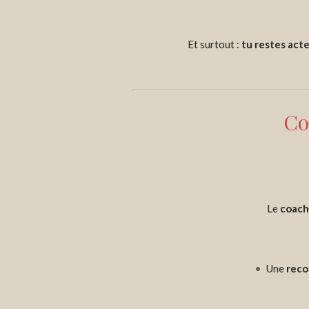
Et surtout :
tu restes act
Co
Le
coach
Une
reco