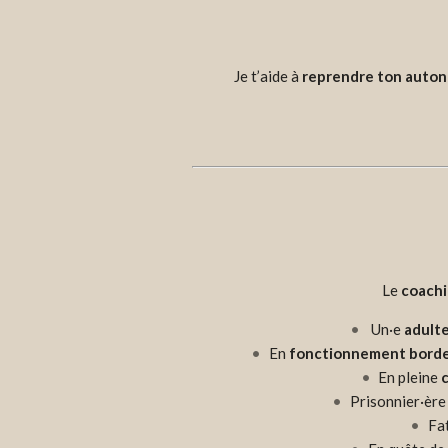
Je t’aide à
reprendre ton auton
Le
coachi
Un·e
adulte
En
fonctionnement borde
En pleine
c
Prisonnier·ère
Fat