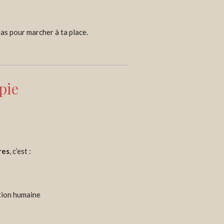
, pas pour marcher à ta place.
pie
res
, c’est :
ation humaine