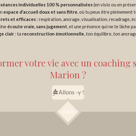
s
séances individuelles 100 % personnalisées
(en visio ou en présen
n
espace d’accueil doux et sans filtre
, où tu peux être pleinement t
crets et efficaces
: respiration, ancrage, visualisation, recadrage, écr
Une
écoute vraie, sans jugement
, et une présence qui ne te lâche pa
ge clair
: ta
reconstruction émotionnelle
, ton équilibre, ton ancrag
former votre vie avec un coaching
Marion ?
Allons -y !
HAUT