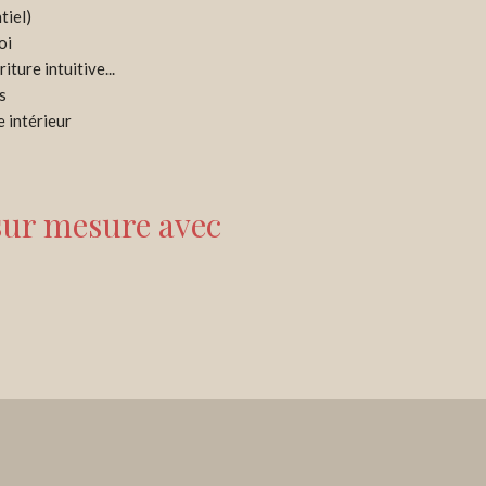
tiel)
oi
iture intuitive...
s
e intérieur
 sur mesure avec