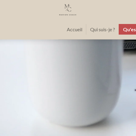
Passer
au
contenu
principal
Accueil
Qui suis-je ?
Qu'es