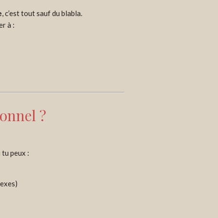
e
, c’est tout sauf du blabla.
r à :
onnel ?
 tu peux :
lexes)