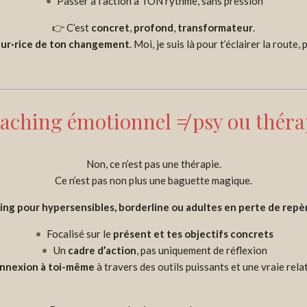
Passer à l’action à TON rythme, sans pression
👉 C’est
concret
,
profond
,
transformateur
.
eur·rice de ton changement
. Moi, je suis là pour t’éclairer la route
aching émotionnel ≠ psy ou théra
Non, ce n’est pas une thérapie.
Ce n’est pas non plus une baguette magique.
ing pour hypersensibles, borderline ou adultes en perte de repè
Focalisé sur le
présent et tes objectifs concrets
Un
cadre d’action
, pas uniquement de réflexion
nnexion à toi-même
à travers des outils puissants et une vraie rel