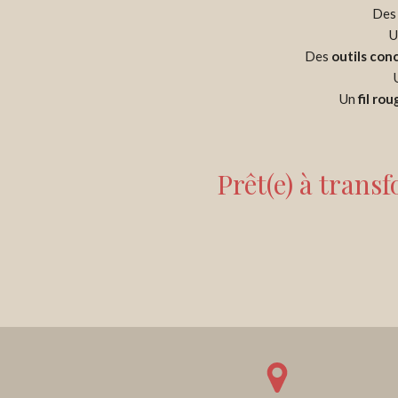
De
U
Des
outils con
Un
fil rou
Prêt(e) à trans