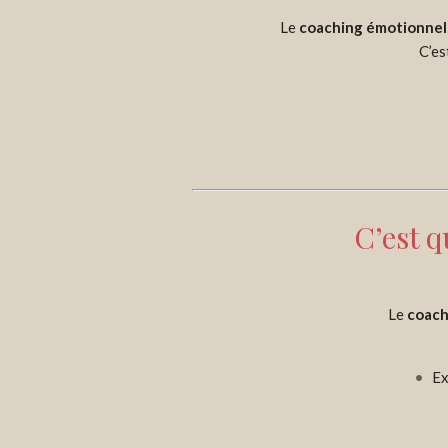
Le
coaching émotionnel p
C’e
C’est 
Le
coach
Ex