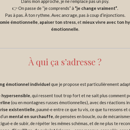
Dans mon approche, je ne remplace pas un psy.
👉 On passe de “je comprends” à
“je change vraiment”
.
Pas à pas. À ton rythme. Avec ancrage, pas à coup d’injonctions.
omie émotionnelle
,
apaiser ton stress
, et
mieux vivre avec ton hy
émotionnelle
.
À qui ça s’adresse ?
ng émotionnel individuel
que je propose est particulièrement adapté
 hypersensible
, qui ressent tout trop fort et ne sait plus comment p
rline
(ou en montagnes russes émotionnelles), avec des réactions i
rise existentielle
, paumé·e entre ce que tu vis, ce que tu ressens et
 d’un
mental en surchauffe
, de pensées en boucle, ou de mécanism
igué·e de subir, de répéter les mêmes schémas, et de ne plus te reco